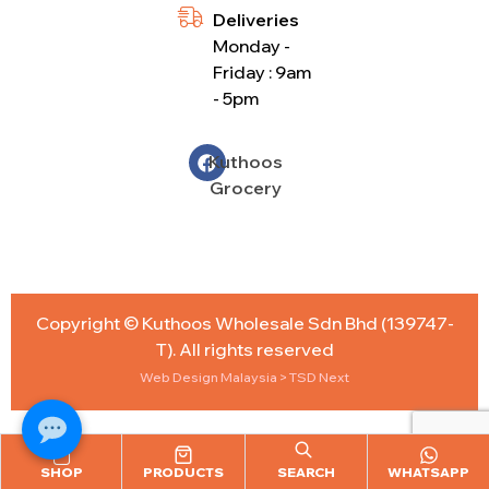
Deliveries
Monday -
Friday : 9am
- 5pm
Kuthoos
Grocery
Copyright © Kuthoos Wholesale Sdn Bhd (139747-
T). All rights reserved
Web Design Malaysia
> TSD Next
SHOP
PRODUCTS
SEARCH
WHATSAPP