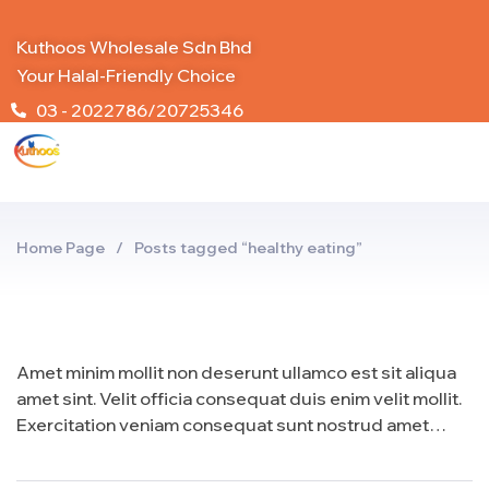
Kuthoos Wholesale Sdn Bhd
Your Halal-Friendly Choice
03 - 2022786/20725346
Home Page
/
Posts tagged “healthy eating”
Amet minim mollit non deserunt ullamco est sit aliqua
amet sint. Velit officia consequat duis enim velit mollit.
Exercitation veniam consequat sunt nostrud amet…