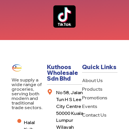
Kuthoos
Quick Links
Wholesale
Sdn Bhd
We supply a
About Us
wide range of
Products
groceries,
No 58, Jalan
serving both
Promotions
modern and
Tun H S Lee
traditional
City Centre
Events
trade sectors.
50000 Kuala
Contact Us
Lumpur
Halal
Wilayah