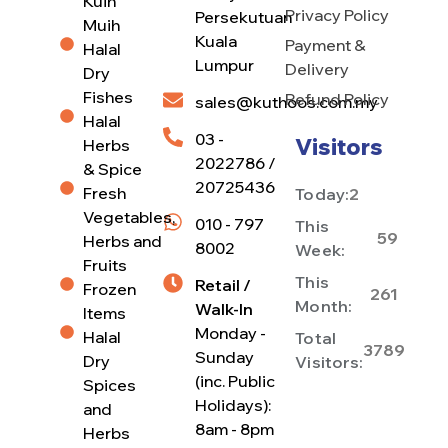
Kuih
Privacy Policy
Persekutuan
Muih
Kuala
Payment &
Halal
Lumpur
Delivery
Dry
Fishes
Refund Policy
sales@kuthoos.com.my
Halal
03 -
Visitors
Herbs
2022786 /
& Spice
20725436
Fresh
Today:
2
Vegetables,
010 - 797
This
59
Herbs and
8002
Week:
Fruits
This
Retail /
Frozen
261
Month:
Walk-In
Items
Monday -
Halal
Total
3789
Sunday
Dry
Visitors:
(inc. Public
Spices
Holidays):
and
8am - 8pm
Herbs