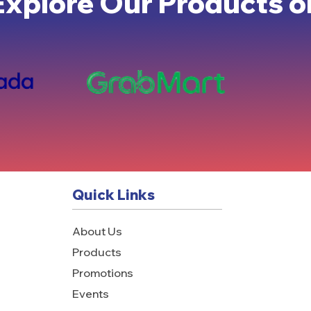
Explore Our Products o
Quick Links
About Us
Products
Promotions
Events