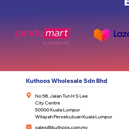
Kuthoos Wholesale Sdn Bhd
No 58, Jalan Tun H S Lee
City Centre
50000 Kuala Lumpur
Wilayah Persekutuan Kuala Lumpur
sales@kuthoos.com.my