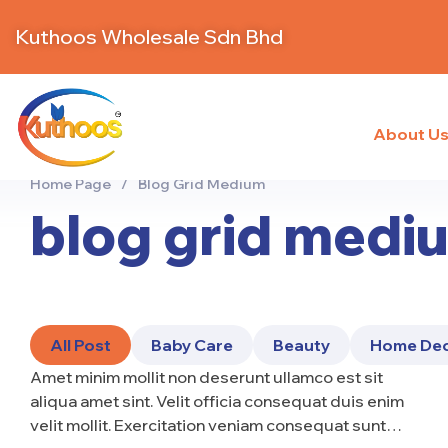
Kuthoos Wholesale Sdn Bhd
About U
Home Page
/
Blog Grid Medium
blog grid medi
All Post
Baby Care
Beauty
Home De
Amet minim mollit non deserunt ullamco est sit
aliqua amet sint. Velit officia consequat duis enim
velit mollit. Exercitation veniam consequat sunt