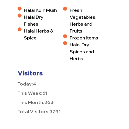
Halal Kuih Muih
Fresh
Halal Dry
Vegetables,
Fishes
Herbs and
Halal Herbs &
Fruits
Spice
Frozen Items
Halal Dry
Spices and
Herbs
Visitors
Today:
4
This Week:
61
This Month:
263
Total Visitors:
3791